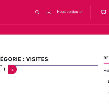
Nous contacter
Votre recherche
RE
GORIE : VISITES
1
2
Moi
Uti
Rec