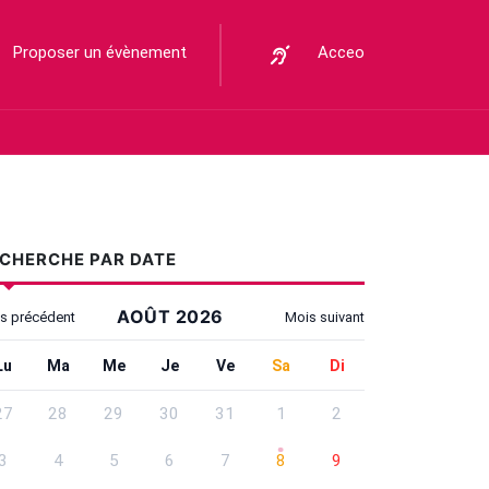
Proposer un évènement
Acceo
CHERCHE PAR DATE
AOÛT 2026
s précédent
Mois suivant
lisez Tab pour atteindre les contrôles, les flèches pour changer 
Lundi
Mardi
Mercredi
Jeudi
Vendredi
Samedi
Dimanche
Lu
Ma
Me
Je
Ve
Sa
Di
herche par date - Août 2026
27
28
29
30
31
1
2
3
4
5
6
7
8
9