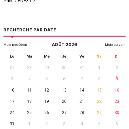
Paris CEDEX 07
RECHERCHE PAR DATE
AOÛT 2026
Mois précédent
Mois suivant
Utilisez Tab pour atteindre les contrôles, les flèches pour cha
Lundi
Mardi
Mercredi
Jeudi
Vendredi
Samedi
Dima
Lu
Ma
Me
Je
Ve
Sa
Di
Recherche par date - Août 2026
27
28
29
30
31
1
2
3
4
5
6
7
8
9
10
11
12
13
14
15
16
17
18
19
20
21
22
23
24
25
26
27
28
29
30
31
1
2
3
4
5
6