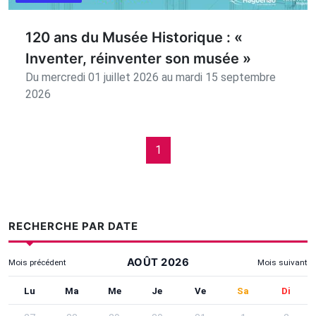
120 ans du Musée Historique : «
Inventer, réinventer son musée »
Du mercredi 01 juillet 2026 au mardi 15 septembre
2026
1
RECHERCHE PAR DATE
AOÛT 2026
Mois précédent
Mois suivant
Utilisez Tab pour atteindre les contrôles, les flèches pour cha
Lundi
Mardi
Mercredi
Jeudi
Vendredi
Samedi
Dima
Lu
Ma
Me
Je
Ve
Sa
Di
Recherche par date - Août 2026