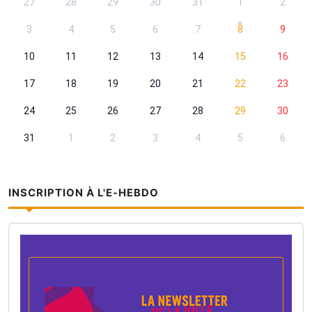
27
28
29
30
31
1
2
3
4
5
6
7
8
9
10
11
12
13
14
15
16
17
18
19
20
21
22
23
24
25
26
27
28
29
30
31
1
2
3
4
5
6
INSCRIPTION À L'E-HEBDO