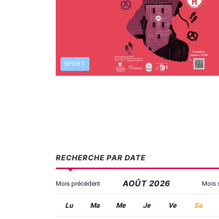
SPORT
RECHERCHE PAR DATE
AOÛT 2026
Mois précédent
Mois 
Utilisez Tab pour atteindre les contrôles, les f
Lundi
Mardi
Mercredi
Jeudi
Vendredi
Same
Lu
Ma
Me
Je
Ve
Sa