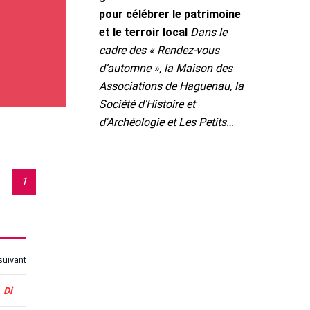
pour célébrer le patrimoine
et le terroir local
Dans le
cadre des « Rendez-vous
d’automne », la Maison des
Associations de Haguenau, la
Société d'Histoire et
d'Archéologie et Les Petits…
1
suivant
lèches pour changer de jour, Origine et Fin pour aller au début ou
di
Dimanche
Di