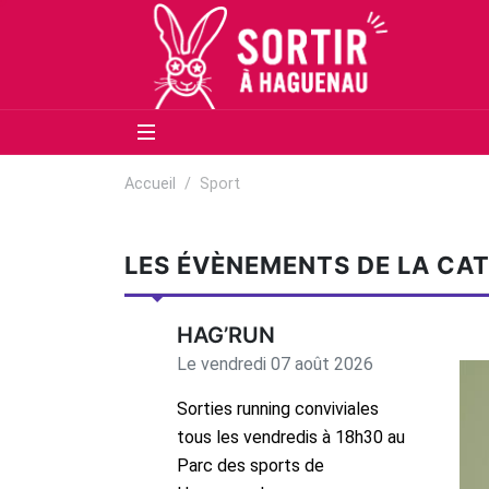
Panneau de gestion des cookies
Aller au contenu principal
Aller au menu
Aller au moteur de recherche
Accueil
Sport
LES ÉVÈNEMENTS DE LA CAT
HAG’RUN
Le vendredi 07 août 2026
Sorties running conviviales
tous les vendredis à 18h30 au
Parc des sports de