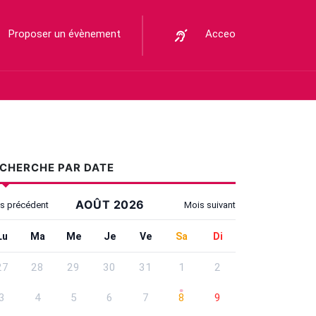
Proposer un évènement
Acceo
CHERCHE PAR DATE
AOÛT 2026
s précédent
Mois suivant
lisez Tab pour atteindre les contrôles, les flèches pour changer 
Lundi
Mardi
Mercredi
Jeudi
Vendredi
Samedi
Dimanche
Lu
Ma
Me
Je
Ve
Sa
Di
herche par date - Août 2026
27
28
29
30
31
1
2
3
4
5
6
7
8
9