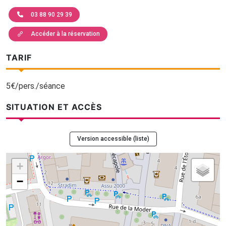
03 88 90 29 39
Accéder à la réservation
TARIF
5€/pers./séance
SITUATION ET ACCÈS
Version accessible (liste)
+
−