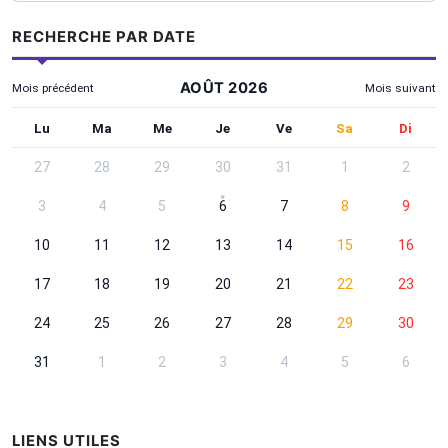
RECHERCHE PAR DATE
AOÛT 2026
Mois précédent
Mois suivant
Utilisez Tab pour atteindre les contrôles, les flèches pour cha
Lundi
Mardi
Mercredi
Jeudi
Vendredi
Samedi
Dima
Lu
Ma
Me
Je
Ve
Sa
Di
Recherche par date - Août 2026
27
28
29
30
31
1
2
3
4
5
6
7
8
9
10
11
12
13
14
15
16
17
18
19
20
21
22
23
24
25
26
27
28
29
30
31
1
2
3
4
5
6
LIENS UTILES