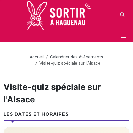
Panneau de gestion des cookies
Aller au contenu principal
Aller au menu
Aller au moteur de recherche
Votr
Accueil
Calendrier des évènements
Visite-quiz spéciale sur l'Alsace
Visite-quiz spéciale sur
l'Alsace
LES DATES ET HORAIRES