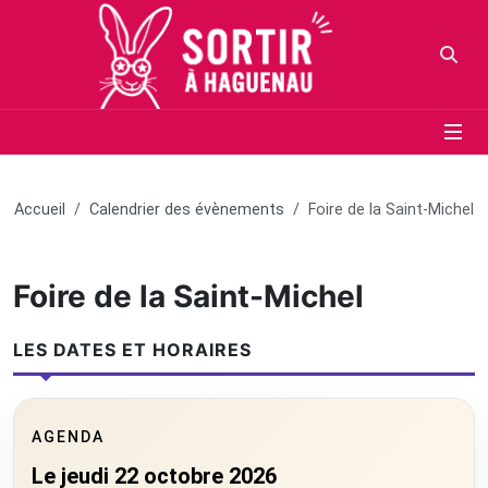
Panneau de gestion des cookies
Aller au contenu principal
Aller au menu
Aller au moteur de recherche
Votr
Accueil
Calendrier des évènements
Foire de la Saint-Michel
Foire de la Saint-Michel
LES DATES ET HORAIRES
AGENDA
Le jeudi 22 octobre 2026