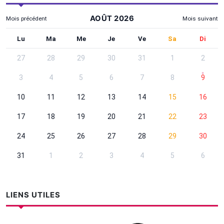
AOÛT 2026
Mois précédent
Mois suivant
Utilisez Tab pour atteindre les contrôles, les flèches pour cha
Lundi
Mardi
Mercredi
Jeudi
Vendredi
Samedi
Dima
Lu
Ma
Me
Je
Ve
Sa
Di
Recherche par date - Août 2026
27
28
29
30
31
1
2
3
4
5
6
7
8
9
10
11
12
13
14
15
16
17
18
19
20
21
22
23
24
25
26
27
28
29
30
31
1
2
3
4
5
6
LIENS UTILES