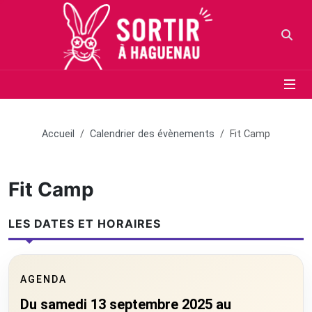
Panneau de gestion des cookies
Aller au contenu principal
Aller au menu
Aller au moteur de recherche
Votr
Accueil
Calendrier des évènements
Fit Camp
Fit Camp
LES DATES ET HORAIRES
AGENDA
Du samedi 13 septembre 2025 au