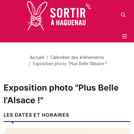
Panneau de gestion des cookies
Aller au contenu principal
Aller au menu
Aller au moteur de recherche
Votr
Accueil
Calendrier des évènements
Exposition photo "Plus Belle l'Alsace !"
Exposition photo "Plus Belle
l'Alsace !"
LES DATES ET HORAIRES