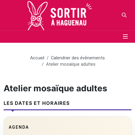
Panneau de gestion des cookies
Aller au contenu principal
Aller au menu
Aller au moteur de recherche
Votr
Accueil
Calendrier des évènements
Atelier mosaïque adultes
Atelier mosaïque adultes
LES DATES ET HORAIRES
AGENDA